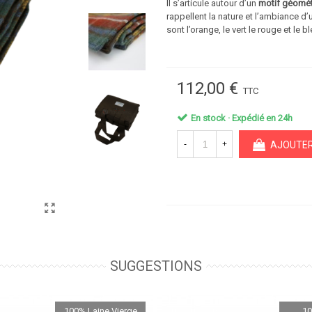
Il s’articule autour d’un
motif géométr
rappellent la nature et l’ambiance 
sont l’orange, le vert le rouge et l
112,00 €
TTC
En stock · Expédié en 24h
-
+
AJOUTER
SUGGESTIONS
100% Laine Vierge
10