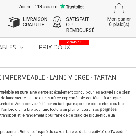
Voir nos
113
avis sur
Mon panier
LIVRAISON
SATISFAIT
0
plaid(s)
GRATUITE
OU
REMBOURSÉ
A saisir !
BLES !
PRIX DOUX !
E IMPERMÉABLE · LAINE VIERGE · TARTAN
rméable en pure laine vierge
spécialement conçu pour les activités de plein
de laine vierge, l’autre d’un surface imperméable conférant à Antique
humidité. Vous pouvez l’utiliser en tant que nappe de pique-nique ou bien
l’ombre d’un arbre pour une lecture en pleine nature. Ses
poignées
e transport et le rangement pour faire de ce plaid de pique-nique un
quement British et inspiré du savoir-faire et de la créativité de Tweedmill.