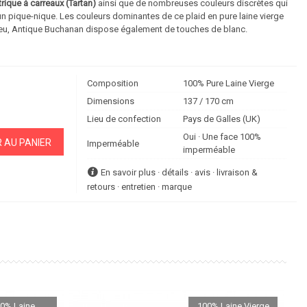
ique à carreaux (Tartan)
ainsi que de nombreuses couleurs discrètes qui
d’un pique-nique. Les couleurs dominantes de ce
plaid en pure laine vierge
e bleu, Antique Buchanan dispose également de touches de blanc.
Composition
100% Pure Laine Vierge
Dimensions
137 / 170 cm
Lieu de confection
Pays de Galles (UK)
Oui · Une face 100%
 AU PANIER
Imperméable
imperméable
En savoir plus · détails · avis · livraison &
retours · entretien · marque
0% Laine
100% Laine Vierge