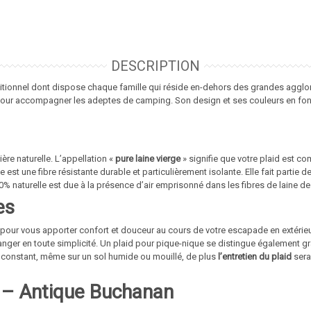
DESCRIPTION
ditionnel dont dispose chaque famille qui réside en-dehors des grandes agglo
our accompagner les adeptes de camping. Son design et ses couleurs en font 
ère naturelle. L’appellation «
pure laine vierge
» signifie que votre plaid est c
ne est une fibre résistante durable et particulièrement isolante. Elle fait part
% naturelle est due à la présence d’air emprisonné dans les fibres de laine d
es
 pour vous apporter confort et douceur au cours de votre escapade en extérieu
ranger en toute simplicité. Un plaid pour pique-nique se distingue également 
 constant, même sur un sol humide ou mouillé, de plus
l’entretien du plaid
sera
e – Antique Buchanan