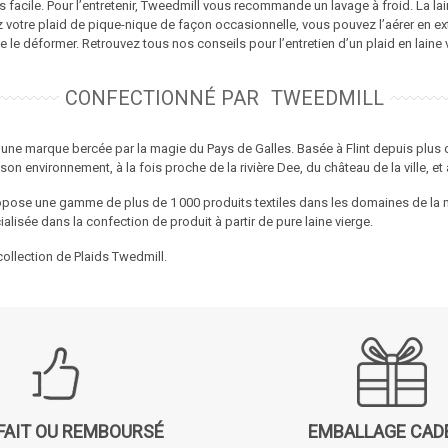
ès facile. Pour l’entretenir, Tweedmill vous recommande un lavage à froid. La lai
 votre plaid de pique-nique de façon occasionnelle, vous pouvez l’aérer en extéri
t de le déformer. Retrouvez tous nos
conseils pour l’entretien d’un plaid en laine 
CONFECTIONNÉ PAR
TWEEDMILL
une marque bercée par la magie du Pays de Galles. Basée à Flint depuis plus 
son environnement, à la fois proche de la rivière Dee, du château de la ville, et 
pose une gamme de plus de 1 000 produits textiles dans les domaines de la ma
cialisée dans la confection de produit à partir de pure laine vierge.
ollection de Plaids Twedmill.
FAIT OU REMBOURSÉ
EMBALLAGE CAD