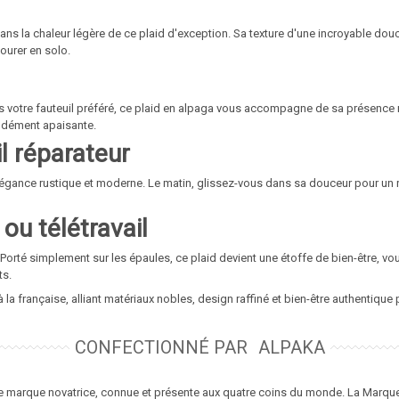
s la chaleur légère de ce plaid d'exception. Sa texture d'une incroyable dou
ourer en solo.
 votre fauteuil préféré, ce plaid en alpaga vous accompagne de sa présence r
ondément apaisante.
l réparateur
élégance rustique et moderne. Le matin, glissez-vous dans sa douceur pour un 
ou télétravail
Porté simplement sur les épaules, ce plaid devient une étoffe de bien-être, vo
ts.
 la française, alliant matériaux nobles, design raffiné et bien-être authentiqu
CONFECTIONNÉ PAR
ALPAKA
e marque novatrice, connue et présente aux quatre coins du monde. La Marque