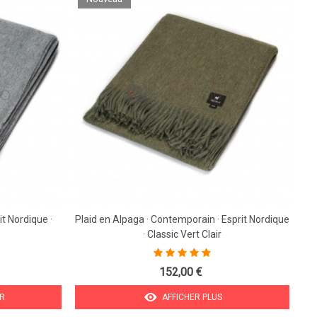
it Nordique ·
Plaid en Alpaga · Contemporain · Esprit Nordique
Pl
· Classic Vert Clair
152,00 €
ER
AFFICHER PLUS