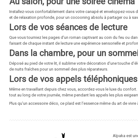
Au salon, pour une soirée cinéma
Installez-vous confortablement dans votre canapé et enveloppez-vous dan
et de relaxation profonde, pour un cocooning absolu à partager ou à sav
Lors de vos séances de lecture
Que vous tourniez les pages d'un roman captivant au coin du feu ou dans
faisant de chaque instant de lecture une expérience sensorielle et prof
Dans la chambre, pour un sommei
Déposé au pied de votre lit, il sublime votre décoration d'une touche d'
de nuits fraîches pour un sommeil des plus réparateurs.
Lors de vos appels téléphoniques 
Même en travaillant depuis chez vous, accordez-vous le luxe du confort. 
tout au long de votre journée, même pendant les appels les plus exigean
Plus qu'un accessoire déco, ce plaid est l'essence même du art de vivre à
Alpaka est un