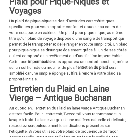
Plaid pour Pique-Niques et
Voyages
Un
plaid de pique-nique
se doit d’avoir des caractéristiques
spécifiques pour vous apporter confort et douceur au cours de
votre escapade en extérieur. Un plaid pour pique-nique, au même
titre qu’un plaid de voyage dispose d’une sangle de transport qui
permet de le transporter et de le ranger en toute simplicité. Un plaid
pour pique-nique se distingue également grâce à l’un de ses côtés
qui est composé d’un revêtement ou d’une finition imperméable.
Cette face
imperméable
vous apportera un confort constant, même
sur un sol humide ou mouillé, de plus
l’entretien du plaid
sera
simplifié car une simple éponge suffira à rendre à votre plaid sa
propreté initiale.
Entretien du Plaid en Laine
Vierge – Antique Buchanan
Au quotidien, l’entretien du Plaid en laine vierge Antique Buchanan
est très facile. Pour l’entretenir, Tweedmill vous recommande un
lavage à froid. La laine vierge est une matières naturelle et délicate,
respectez scrupuleusement les indications présentes sur
l’étiquette. Si vous utilisez votre plaid de pique-nique de façon