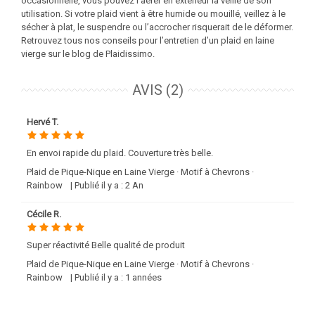
occasionnelle, vous pouvez l’aérer en extérieur la veille de son
utilisation. Si votre plaid vient à être humide ou mouillé, veillez à le
sécher à plat, le suspendre ou l’accrocher risquerait de le déformer.
Retrouvez tous nos
conseils pour l’entretien d’un plaid en laine
vierge
sur le blog de Plaidissimo.
AVIS (2)
Hervé T.
En envoi rapide du plaid. Couverture très belle.
Plaid de Pique-Nique en Laine Vierge · Motif à Chevrons ·
Rainbow
| Publié il y a : 2 An
Cécile R.
Super réactivité Belle qualité de produit
Plaid de Pique-Nique en Laine Vierge · Motif à Chevrons ·
Rainbow
| Publié il y a : 1 années